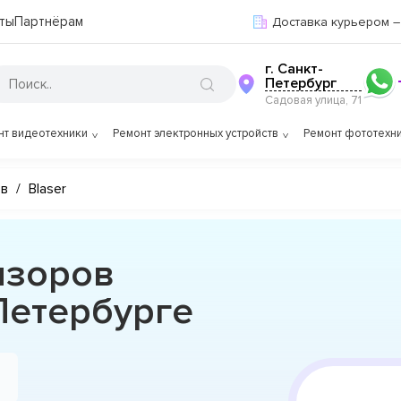
ты
Партнёрам
Доставка курьером –
г. Санкт-
Петербург
Садовая улица, 71
нт видеотехники
Ремонт электронных устройств
Ремонт фототехн
ов
/
Blaser
изоров
-Петербурге