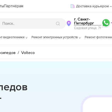
ты
Партнёрам
Доставка курьером –
г. Санкт-
Петербург
Садовая улица, 71
нт видеотехники
Ремонт электронных устройств
Ремонт фототехн
осипедов
/
Volteco
педов
-