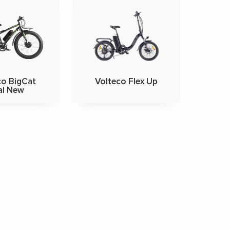
co BigCat
Volteco Flex Up
al New