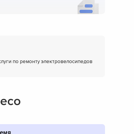
слуги по ремонту электровелосипедов
teco
емя