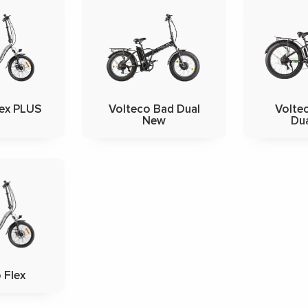
lex PLUS
Volteco Bad Dual
Volte
New
Du
 Flex