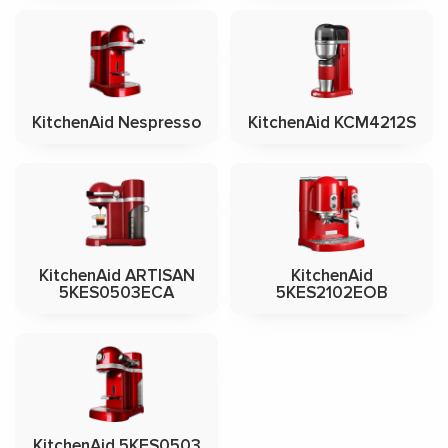
KitchenAid Nespresso
KitchenAid KCM4212S
KitchenAid ARTISAN
KitchenAid
5KES0503ECA
5KES2102EOB
KitchenAid 5KES0503