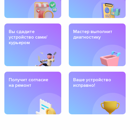
Вы сдадите
Мастер выполнит
устройство сами/
диагностику
курьером
Получит согласие
Ваше устройство
на ремонт
исправно!