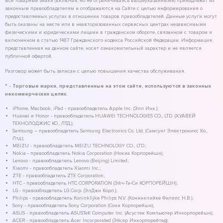
Все товарные знаки (включая, но не ограничиваясь вышеуказанными) принадлежат их
законным правообладателям и отображаются на Сайте с целью информирования о
предоставляемых услугах в отношении товаров правообладателей. Данные услуги могут
быть оказаны на месте или в неавторизованных сервисных центрах независимыми
физическими и юридическими лицами в гражданском обороте, связанном с товаром и
включенном в статью 1487 Гражданского кодекса Российской Федерации. Информация,
представленная на данном сайте, носит ознакомительный характер и не является
публичной офертой.
Разговор может быть записан с целью повышения качества обслуживания.
* - Торговые марки, представленные на этом сайте, используются в законных
некоммерческих целях.
iPhone, Macbook, iPad - правообладатель Apple Inc. (Эпл Инк.);
Huawei и Honor - правообладатель HUAWEI TECHNOLOGIES CO., LTD. (ХУАВЕЙ
ТЕКНОЛОДЖИС КО., ЛТД.);
Samsung – правообладатель Samsung Electronics Co. Ltd. (Самсунг Электроникс Ко.,
Лтд.);
MEIZU - правообладатель MEIZU TECHNOLOGY CO., LTD.;
Nokia - правообладатель Nokia Corporation (Нокиа Корпорейшн);
Lenovo - правообладатель Lenovo (Beijing) Limited;
Xiaomi - правообладатель Xiaomi Inc.;
ZTE - правообладатель ZTE Corporation;
HTC - правообладатель HTC CORPORATION (Эйч-Ти-Си КОРПОРЕЙШН);
LG - правообладатель LG Corp. (ЭлДжи Корп.);
Philips - правообладатель Koninklijke Philips N.V. (Конинклийке Филипс Н.В.);
Sony - правообладатель Sony Corporation (Сони Корпорейшн);
ASUS - правообладатель ASUSTeK Computer Inc. (Асустек Компьютер Инкорпорейшн);
ACER - правообладатель Acer Incorporated (Эйсер Инкорпорейтед);