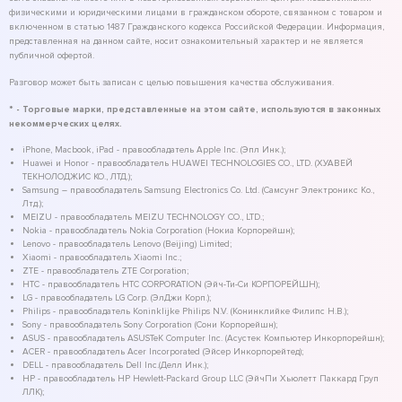
физическими и юридическими лицами в гражданском обороте, связанном с товаром и
включенном в статью 1487 Гражданского кодекса Российской Федерации. Информация,
представленная на данном сайте, носит ознакомительный характер и не является
публичной офертой.
Разговор может быть записан с целью повышения качества обслуживания.
* - Торговые марки, представленные на этом сайте, используются в законных
некоммерческих целях.
iPhone, Macbook, iPad - правообладатель Apple Inc. (Эпл Инк.);
Huawei и Honor - правообладатель HUAWEI TECHNOLOGIES CO., LTD. (ХУАВЕЙ
ТЕКНОЛОДЖИС КО., ЛТД.);
Samsung – правообладатель Samsung Electronics Co. Ltd. (Самсунг Электроникс Ко.,
Лтд.);
MEIZU - правообладатель MEIZU TECHNOLOGY CO., LTD.;
Nokia - правообладатель Nokia Corporation (Нокиа Корпорейшн);
Lenovo - правообладатель Lenovo (Beijing) Limited;
Xiaomi - правообладатель Xiaomi Inc.;
ZTE - правообладатель ZTE Corporation;
HTC - правообладатель HTC CORPORATION (Эйч-Ти-Си КОРПОРЕЙШН);
LG - правообладатель LG Corp. (ЭлДжи Корп.);
Philips - правообладатель Koninklijke Philips N.V. (Конинклийке Филипс Н.В.);
Sony - правообладатель Sony Corporation (Сони Корпорейшн);
ASUS - правообладатель ASUSTeK Computer Inc. (Асустек Компьютер Инкорпорейшн);
ACER - правообладатель Acer Incorporated (Эйсер Инкорпорейтед);
DELL - правообладатель Dell Inc.(Делл Инк.);
HP - правообладатель HP Hewlett-Packard Group LLC (ЭйчПи Хьюлетт Паккард Груп
ЛЛК);