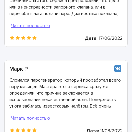
специалисты этого сервиса предположили, что дело
или в неисправности запорного клапана, или в
перегибе шлага подачи пара. Диагностика показала,
что эти предположения верны. Мастера очень
быстро подобрали необходимые детали, запчасти и
комплектующие и справились с ремонтом в
Дата:
17/06/2022
невероятно короткие сроки!
Марк Р.
Сломался парогенератор, который проработал всего
пару месяцев. Мастера этого сервиса сразу же
определили, что причина заключается в
использовании некачественной воды. Поверхность
утюга забилась известковым налётом. Всё очень
быстро почистили, восстановили и дали полезные
рекомендации о том, как не сталкиваться с подобной
проблемой в будущем. Спасибо большое!
Дата:
11/08/2022