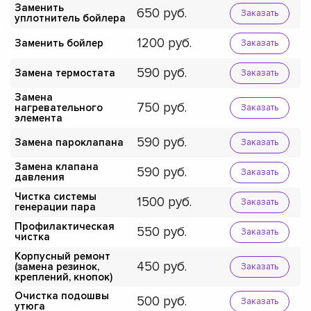
Заменить
650
Заказать
уплотнитель бойлера
1200
Заменить бойлер
Заказать
590
Замена термостата
Заказать
Замена
750
нагревательного
Заказать
элемента
590
Замена пароклапана
Заказать
Замена клапана
590
Заказать
давления
Чистка системы
1500
Заказать
генерации пара
Профилактическая
550
Заказать
чистка
Корпусный ремонт
450
(замена резинок,
Заказать
креплений, кнопок)
Очистка подошвы
500
Заказать
утюга