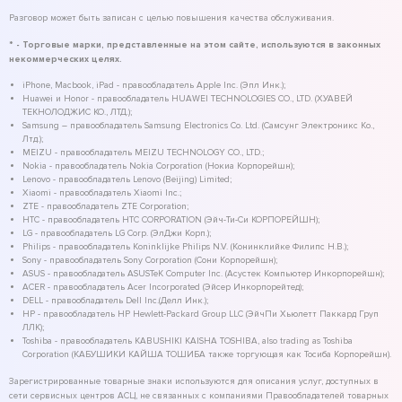
Разговор может быть записан с целью повышения качества обслуживания.
* - Торговые марки, представленные на этом сайте, используются в законных
некоммерческих целях.
iPhone, Macbook, iPad - правообладатель Apple Inc. (Эпл Инк.);
Huawei и Honor - правообладатель HUAWEI TECHNOLOGIES CO., LTD. (ХУАВЕЙ
ТЕКНОЛОДЖИС КО., ЛТД.);
Samsung – правообладатель Samsung Electronics Co. Ltd. (Самсунг Электроникс Ко.,
Лтд.);
MEIZU - правообладатель MEIZU TECHNOLOGY CO., LTD.;
Nokia - правообладатель Nokia Corporation (Нокиа Корпорейшн);
Lenovo - правообладатель Lenovo (Beijing) Limited;
Xiaomi - правообладатель Xiaomi Inc.;
ZTE - правообладатель ZTE Corporation;
HTC - правообладатель HTC CORPORATION (Эйч-Ти-Си КОРПОРЕЙШН);
LG - правообладатель LG Corp. (ЭлДжи Корп.);
Philips - правообладатель Koninklijke Philips N.V. (Конинклийке Филипс Н.В.);
Sony - правообладатель Sony Corporation (Сони Корпорейшн);
ASUS - правообладатель ASUSTeK Computer Inc. (Асустек Компьютер Инкорпорейшн);
ACER - правообладатель Acer Incorporated (Эйсер Инкорпорейтед);
DELL - правообладатель Dell Inc.(Делл Инк.);
HP - правообладатель HP Hewlett-Packard Group LLC (ЭйчПи Хьюлетт Паккард Груп
ЛЛК);
Toshiba - правообладатель KABUSHIKI KAISHA TOSHIBA, also trading as Toshiba
Corporation (КАБУШИКИ КАЙША ТОШИБА также торгующая как Тосиба Корпорейшн).
Зарегистрированные товарные знаки используются для описания услуг, доступных в
сети сервисных центров АСЦ, не связанных с компаниями Правообладателей товарных