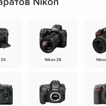
ратов Nikon
 Z9
Nikon Z8
Niko