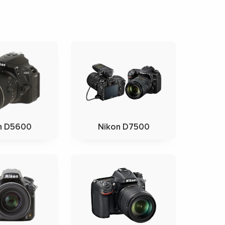
n D5600
Nikon D7500