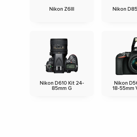
Nikon Z6III
Nikon D8
Nikon D610 Kit 24-
Nikon D5
85mm G
18-55mm 