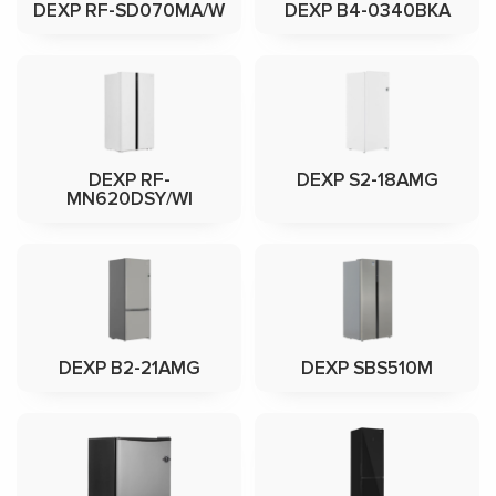
DEXP RF-SD070MA/W
DEXP B4-0340BKA
DEXP RF-
DEXP S2-18AMG
MN620DSY/WI
DEXP B2-21AMG
DEXP SBS510M