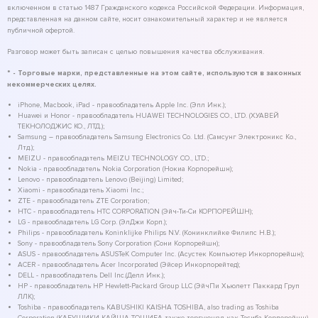
включенном в статью 1487 Гражданского кодекса Российской Федерации. Информация,
представленная на данном сайте, носит ознакомительный характер и не является
публичной офертой.
Разговор может быть записан с целью повышения качества обслуживания.
* - Торговые марки, представленные на этом сайте, используются в законных
некоммерческих целях.
iPhone, Macbook, iPad - правообладатель Apple Inc. (Эпл Инк.);
Huawei и Honor - правообладатель HUAWEI TECHNOLOGIES CO., LTD. (ХУАВЕЙ
ТЕКНОЛОДЖИС КО., ЛТД.);
Samsung – правообладатель Samsung Electronics Co. Ltd. (Самсунг Электроникс Ко.,
Лтд.);
MEIZU - правообладатель MEIZU TECHNOLOGY CO., LTD.;
Nokia - правообладатель Nokia Corporation (Нокиа Корпорейшн);
Lenovo - правообладатель Lenovo (Beijing) Limited;
Xiaomi - правообладатель Xiaomi Inc.;
ZTE - правообладатель ZTE Corporation;
HTC - правообладатель HTC CORPORATION (Эйч-Ти-Си КОРПОРЕЙШН);
LG - правообладатель LG Corp. (ЭлДжи Корп.);
Philips - правообладатель Koninklijke Philips N.V. (Конинклийке Филипс Н.В.);
Sony - правообладатель Sony Corporation (Сони Корпорейшн);
ASUS - правообладатель ASUSTeK Computer Inc. (Асустек Компьютер Инкорпорейшн);
ACER - правообладатель Acer Incorporated (Эйсер Инкорпорейтед);
DELL - правообладатель Dell Inc.(Делл Инк.);
HP - правообладатель HP Hewlett-Packard Group LLC (ЭйчПи Хьюлетт Паккард Груп
ЛЛК);
Toshiba - правообладатель KABUSHIKI KAISHA TOSHIBA, also trading as Toshiba
Corporation (КАБУШИКИ КАЙША ТОШИБА также торгующая как Тосиба Корпорейшн).