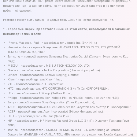
включенном в статью 1487 Гражданского кодекса Российской Федерации. Информация,
представленная на данном сайте, носит ознакомительный характер и не является
публичной офертой.
Разговор может быть записан с целью повышения качества обслуживания.
* - Торговые марки, представленные на этом сайте, используются в законных
некоммерческих целях.
iPhone, Macbook, iPad - правообладатель Apple Inc. (Эпл Инк.);
Huawei и Honor - правообладатель HUAWEI TECHNOLOGIES CO., LTD. (ХУАВЕЙ
ТЕКНОЛОДЖИС КО., ЛТД.);
Samsung – правообладатель Samsung Electronics Co. Ltd. (Самсунг Электроникс Ко.,
Лтд.);
MEIZU - правообладатель MEIZU TECHNOLOGY CO., LTD.;
Nokia - правообладатель Nokia Corporation (Нокиа Корпорейшн);
Lenovo - правообладатель Lenovo (Beijing) Limited;
Xiaomi - правообладатель Xiaomi Inc.;
ZTE - правообладатель ZTE Corporation;
HTC - правообладатель HTC CORPORATION (Эйч-Ти-Си КОРПОРЕЙШН);
LG - правообладатель LG Corp. (ЭлДжи Корп.);
Philips - правообладатель Koninklijke Philips N.V. (Конинклийке Филипс Н.В.);
Sony - правообладатель Sony Corporation (Сони Корпорейшн);
ASUS - правообладатель ASUSTeK Computer Inc. (Асустек Компьютер Инкорпорейшн);
ACER - правообладатель Acer Incorporated (Эйсер Инкорпорейтед);
DELL - правообладатель Dell Inc.(Делл Инк.);
HP - правообладатель HP Hewlett-Packard Group LLC (ЭйчПи Хьюлетт Паккард Груп
ЛЛК);
Toshiba - правообладатель KABUSHIKI KAISHA TOSHIBA, also trading as Toshiba
Corporation (КАБУШИКИ КАЙША ТОШИБА также торгующая как Тосиба Корпорейшн).