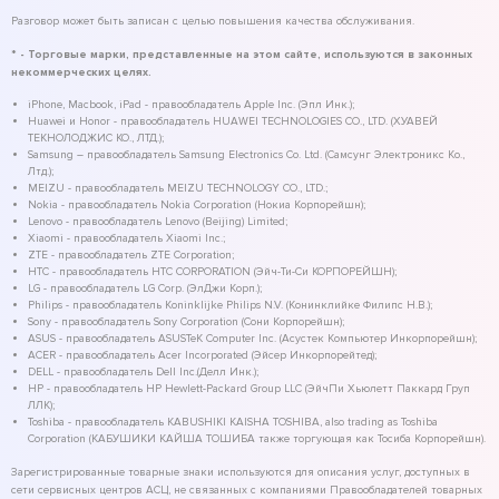
Разговор может быть записан с целью повышения качества обслуживания.
* - Торговые марки, представленные на этом сайте, используются в законных
некоммерческих целях.
iPhone, Macbook, iPad - правообладатель Apple Inc. (Эпл Инк.);
Huawei и Honor - правообладатель HUAWEI TECHNOLOGIES CO., LTD. (ХУАВЕЙ
ТЕКНОЛОДЖИС КО., ЛТД.);
Samsung – правообладатель Samsung Electronics Co. Ltd. (Самсунг Электроникс Ко.,
Лтд.);
MEIZU - правообладатель MEIZU TECHNOLOGY CO., LTD.;
Nokia - правообладатель Nokia Corporation (Нокиа Корпорейшн);
Lenovo - правообладатель Lenovo (Beijing) Limited;
Xiaomi - правообладатель Xiaomi Inc.;
ZTE - правообладатель ZTE Corporation;
HTC - правообладатель HTC CORPORATION (Эйч-Ти-Си КОРПОРЕЙШН);
LG - правообладатель LG Corp. (ЭлДжи Корп.);
Philips - правообладатель Koninklijke Philips N.V. (Конинклийке Филипс Н.В.);
Sony - правообладатель Sony Corporation (Сони Корпорейшн);
ASUS - правообладатель ASUSTeK Computer Inc. (Асустек Компьютер Инкорпорейшн);
ACER - правообладатель Acer Incorporated (Эйсер Инкорпорейтед);
DELL - правообладатель Dell Inc.(Делл Инк.);
HP - правообладатель HP Hewlett-Packard Group LLC (ЭйчПи Хьюлетт Паккард Груп
ЛЛК);
Toshiba - правообладатель KABUSHIKI KAISHA TOSHIBA, also trading as Toshiba
Corporation (КАБУШИКИ КАЙША ТОШИБА также торгующая как Тосиба Корпорейшн).
Зарегистрированные товарные знаки используются для описания услуг, доступных в
сети сервисных центров АСЦ, не связанных с компаниями Правообладателей товарных